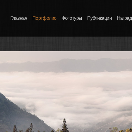
Главная
Портфолио
Фототуры
Публикации
Награ