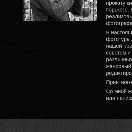
прокату к
Горького.
реализовы
фотограф
В настоящ
фототуры,
нашей пре
Yuri Pustovoy © 2006–2026
Все фотограф
советом и
без разрешен
различных
жанровый 
редактиро
Приятного
Со мной м
или напис