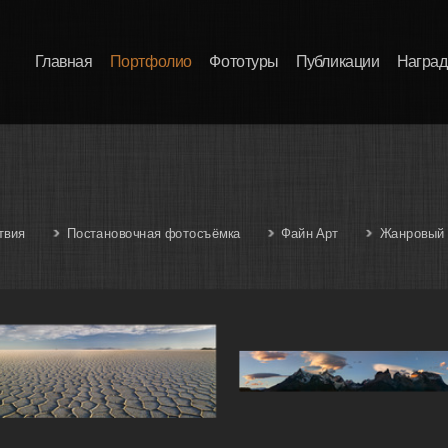
Главная
Портфолио
Фототуры
Публикации
Награ
твия
Постановочная фотосъёмка
Файн Арт
Жанровый 