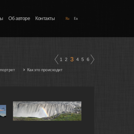
ды
Об авторе
Контакты
Ru
En
3
1
2
4
5
6
портрет
Как это происходит