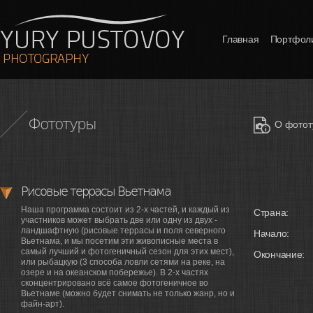
Главная
Портфол
Фототуры
О фотот
Рисовые террасы Вьетнама
Наша программа состоит из 2-х частей, и каждый из
Страна:
участников может выбрать две или одну из двух -
ландшафтную (рисовые террасы и поля северного
Начало:
Вьетнама, и мы посетим эти живописные места в
самый лучший и фотогеничный сезон для этих мест),
Окончание:
или рыбацкую (3 способа ловли сетями на реке, на
озере и на океанском побережье). В 2-х частях
сконцентрировано всё самое фотогеничное во
Вьетнаме (можно будет снимать не только жанр, но и
файн-арт).